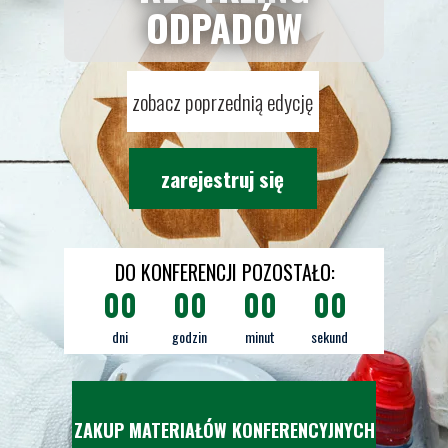
ODPADÓW
zobacz poprzednią edycję
zarejestruj się
DO KONFERENCJI POZOSTAŁO:
00
00
00
00
dni
godzin
minut
sekund
ZAKUP MATERIAŁÓW KONFERENCYJNYCH