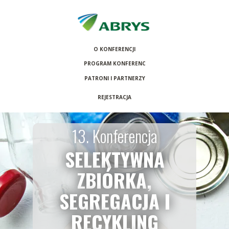
O KONFERENCJI
PROGRAM KONFERENCJI
PATRONI I PARTNERZY
REJESTRACJA
13. Konferencja
SELEKTYWNA
ZBIÓRKA,
SEGREGACJA I
RECYKLING